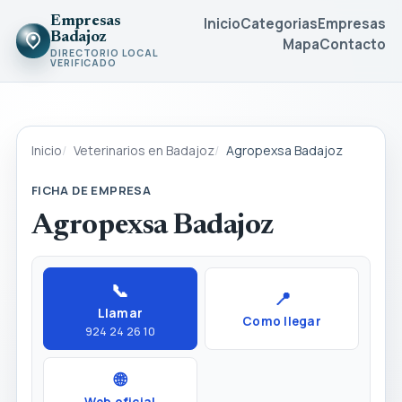
Empresas
Inicio
Categorias
Empresas
Badajoz
Mapa
Contacto
DIRECTORIO LOCAL
VERIFICADO
Inicio
Veterinarios en Badajoz
Agropexsa Badajoz
FICHA DE EMPRESA
Agropexsa Badajoz
📞
📍
Llamar
Como llegar
924 24 26 10
🌐