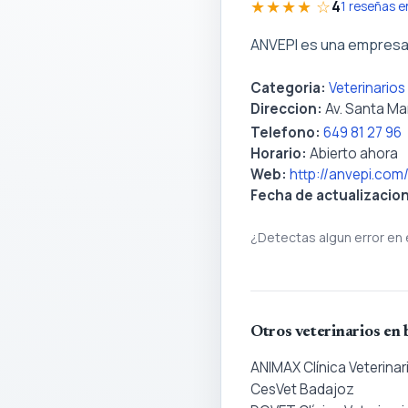
★★★★ ☆
4
1 reseñas 
ANVEPI es una empresa 
Categoria:
Veterinario
Direccion:
Av. Santa Ma
Telefono:
649 81 27 96
Horario:
Abierto ahora
Web:
http://anvepi.com
Fecha de actualizacio
¿Detectas algun error en 
Otros veterinarios en
ANIMAX Clínica Veterinar
CesVet Badajoz