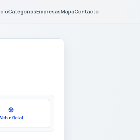
icio
Categorias
Empresas
Mapa
Contacto
🌐
Web oficial