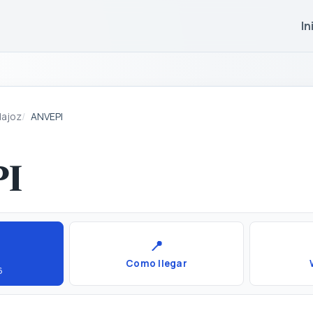
In
dajoz
ANVEPI
I
📍
Como llegar
6