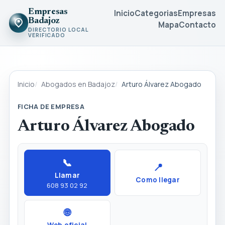
Empresas
Inicio
Categorias
Empresas
Badajoz
Mapa
Contacto
DIRECTORIO LOCAL
VERIFICADO
Inicio
Abogados en Badajoz
Arturo Álvarez Abogado
FICHA DE EMPRESA
Arturo Álvarez Abogado
📞
📍
Llamar
Como llegar
608 93 02 92
🌐