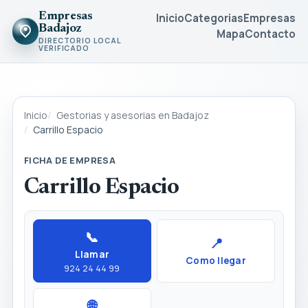
Empresas
Inicio
Categorias
Empresas
Badajoz
Mapa
Contacto
DIRECTORIO LOCAL
VERIFICADO
Inicio
Gestorias y asesorias en Badajoz
Carrillo Espacio
FICHA DE EMPRESA
Carrillo Espacio
📞
📍
Llamar
Como llegar
924 24 44 99
🌐