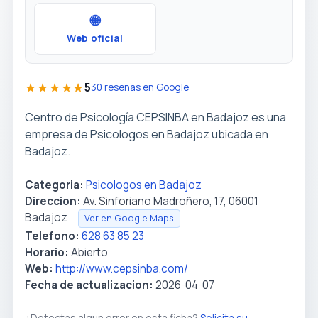
🌐
Web oficial
★★★★★
5
30 reseñas en Google
Centro de Psicología CEPSINBA en Badajoz es una
empresa de Psicologos en Badajoz ubicada en
Badajoz.
Categoria:
Psicologos en Badajoz
Direccion:
Av. Sinforiano Madroñero, 17, 06001
Badajoz
Ver en Google Maps
Telefono:
628 63 85 23
Horario:
Abierto
Web:
http://www.cepsinba.com/
Fecha de actualizacion:
2026-04-07
¿Detectas algun error en esta ficha?
Solicita su