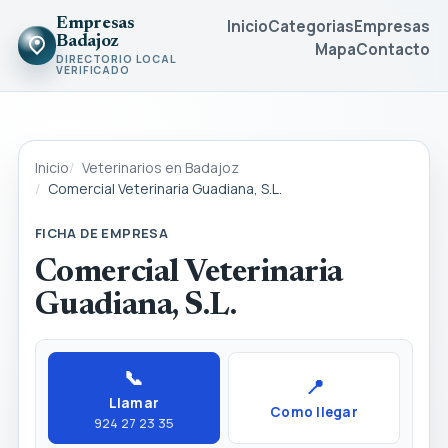
Empresas
Inicio
Categorias
Empresas
Badajoz
Mapa
Contacto
DIRECTORIO LOCAL
VERIFICADO
Inicio
Veterinarios en Badajoz
Comercial Veterinaria Guadiana, S.L.
FICHA DE EMPRESA
Comercial Veterinaria
Guadiana, S.L.
📞
📍
Llamar
Como llegar
924 27 23 35