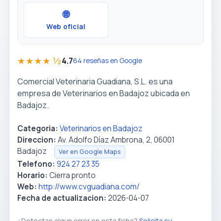
🌐
Web oficial
★★★★ ½
4.7
64 reseñas en Google
Comercial Veterinaria Guadiana, S.L. es una
empresa de Veterinarios en Badajoz ubicada en
Badajoz.
Categoria:
Veterinarios en Badajoz
Direccion:
Av. Adolfo Díaz Ambrona, 2, 06001
Badajoz
Ver en Google Maps
Telefono:
924 27 23 35
Horario:
Cierra pronto
Web:
http://www.cvguadiana.com/
Fecha de actualizacion:
2026-04-07
¿Detectas algun error en esta ficha?
Solicita su