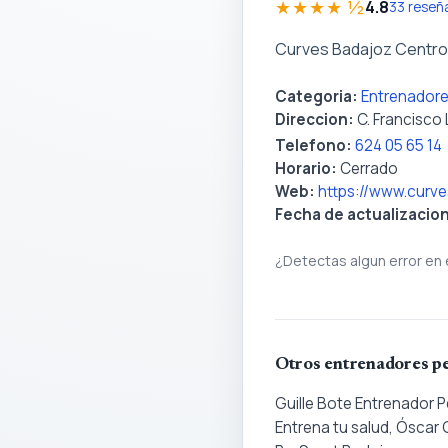
★★★★ ½
4.8
33 reseñ
Curves Badajoz Centro
Categoria:
Entrenadore
Direccion:
C. Francisco 
Telefono:
624 05 65 14
Horario:
Cerrado
Web:
https://www.curve
Fecha de actualizacio
¿Detectas algun error en 
Otros entrenadores pe
Guille Bote Entrenador 
Entrena tu salud, Óscar