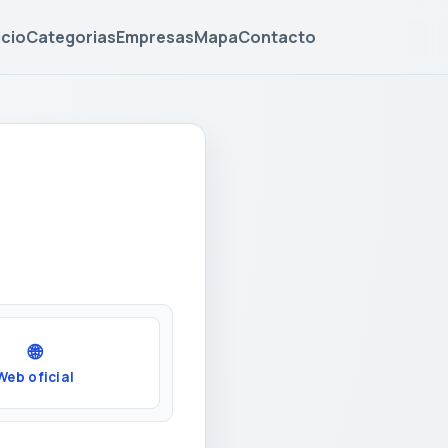
icio
Categorias
Empresas
Mapa
Contacto
🌐
Web oficial