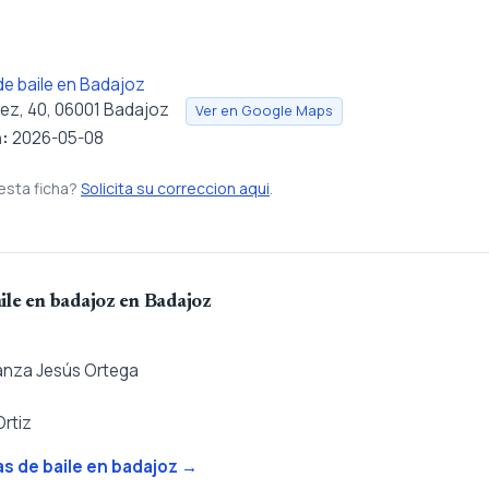
e baile en Badajoz
ez, 40, 06001 Badajoz
Ver en Google Maps
n:
2026-05-08
esta ficha?
Solicita su correccion aqui
.
ile en badajoz en Badajoz
anza Jesús Ortega
rtiz
as de baile en badajoz →