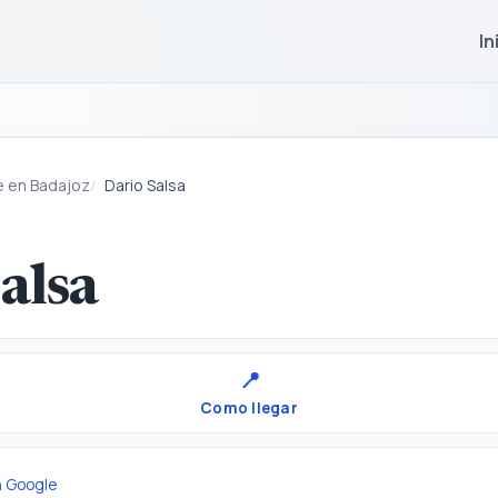
In
e en Badajoz
Dario Salsa
alsa
📍
Como llegar
n Google