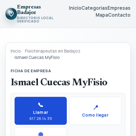
Empresas
Inicio
Categorias
Empresas
Badajoz
Mapa
Contacto
DIRECTORIO LOCAL
VERIFICADO
Inicio
Fisioterapeutas en Badajoz
Ismael Cuecas MyFisio
FICHA DE EMPRESA
Ismael Cuecas MyFisio
📞
📍
Llamar
Como llegar
617 26 14 39
🌐