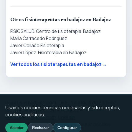
Otros fisioterapeutas en badajoz en Badajoz
FISIOSALUD. Centro de fisioterapia. Badajoz
Maria Carracedo Rodriguez
Javier Collado Fisioterapia
Javier López. Fisioterapia en Badajoz
Ver todos los fisioterapeutas en badajoz →
empresasbadajoz.com · Directorio local de Badajoz
Usamos cookies tecnicas necesarias y, si lo aceptas,
Creado por Ricardo Cruzate Muñoz ·
cookies analiticas.
seobadajoz@gmail.com
·
LinkedIn
Aviso legal
Privacidad
Cookies
Configurar cookies
Aceptar
Rechazar
Configurar