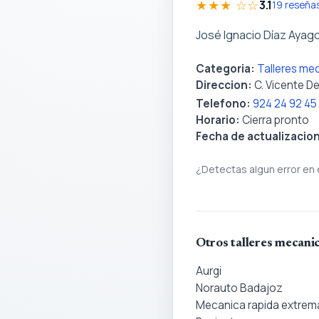
★★★ ☆☆
3.1
19 reseña
José Ignacio Díaz Ayag
Categoria:
Talleres me
Direccion:
C. Vicente D
Telefono:
924 24 92 45
Horario:
Cierra pronto
Fecha de actualizacio
¿Detectas algun error en 
Otros talleres mecani
Aurgi
Norauto Badajoz
Mecanica rapida extrem