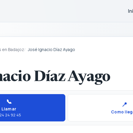
In
s en Badajoz
José Ignacio Díaz Ayago
nacio Díaz Ayago
📞
📍
Llamar
Como lleg
24 24 92 45