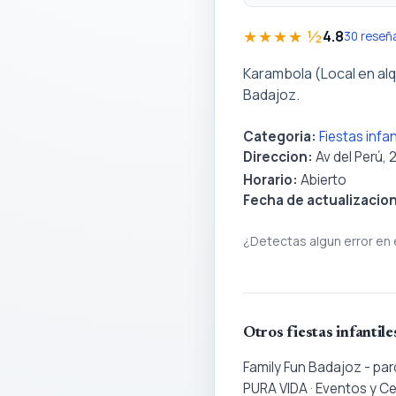
★★★★ ½
4.8
30 reseñ
Karambola (Local en alq
Badajoz.
Categoria:
Fiestas infa
Direccion:
Av del Perú,
Horario:
Abierto
Fecha de actualizacio
¿Detectas algun error en 
Otros fiestas infantil
Family Fun Badajoz - par
PURA VIDA · Eventos y C