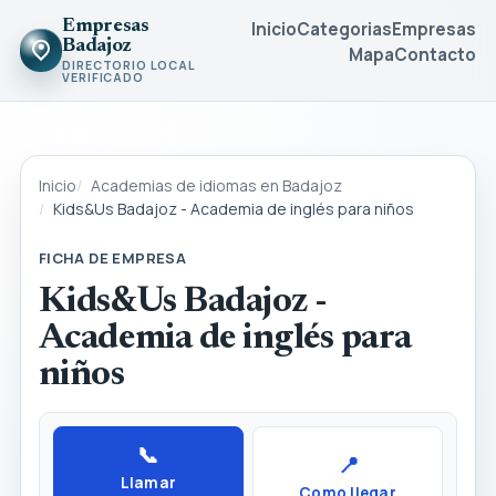
Empresas
Inicio
Categorias
Empresas
Badajoz
Mapa
Contacto
DIRECTORIO LOCAL
VERIFICADO
Inicio
Academias de idiomas en Badajoz
Kids&Us Badajoz - Academia de inglés para niños
FICHA DE EMPRESA
Kids&Us Badajoz -
Academia de inglés para
niños
📞
📍
Llamar
Como llegar