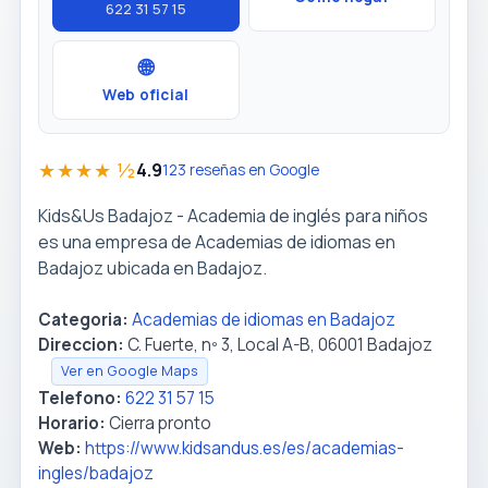
622 31 57 15
🌐
Web oficial
★★★★ ½
4.9
123 reseñas en Google
Kids&Us Badajoz - Academia de inglés para niños
es una empresa de Academias de idiomas en
Badajoz ubicada en Badajoz.
Categoria:
Academias de idiomas en Badajoz
Direccion:
C. Fuerte, nº 3, Local A-B, 06001 Badajoz
Ver en Google Maps
Telefono:
622 31 57 15
Horario:
Cierra pronto
Web:
https://www.kidsandus.es/es/academias-
ingles/badajoz