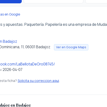
ñas en Google
rias y apuestas. Paquetería. Papelería es una empresa de Mud
n Badajoz
 Dominicana, 11, 06001 Badajoz
Ver en Google Maps
book.com/LaBellotaDeOro08745/
n:
2026-04-07
esta ficha?
Solicita su correccion aqui
.
dajoz en Badajoz