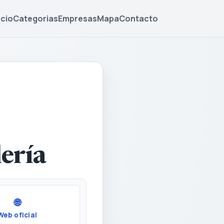
icio
Categorias
Empresas
Mapa
Contacto
lería
🌐
Web oficial