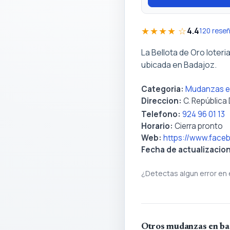
★★★★ ☆
4.4
120 rese
La Bellota de Oro lote
ubicada en Badajoz.
Categoria:
Mudanzas e
Direccion:
C. República
Telefono:
924 96 01 13
Horario:
Cierra pronto
Web:
https://www.face
Fecha de actualizacio
¿Detectas algun error en 
Otros mudanzas en ba