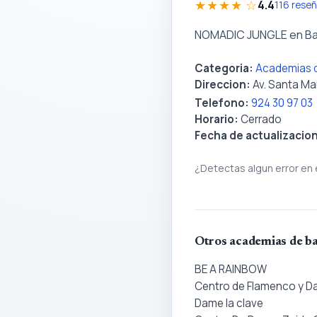
★★★★ ☆
4.4
116 rese
NOMADIC JUNGLE en Ba
Categoria:
Academias d
Direccion:
Av. Santa Ma
Telefono:
924 30 97 03
Horario:
Cerrado
Fecha de actualizacio
¿Detectas algun error en 
Otros academias de ba
BE A RAINBOW
Centro de Flamenco y D
Dame la clave