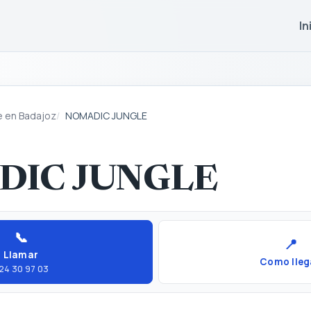
In
e en Badajoz
NOMADIC JUNGLE
DIC JUNGLE
📞
📍
Llamar
Como lleg
24 30 97 03