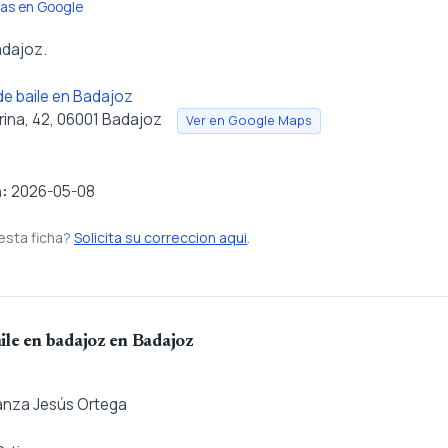
ñas en Google
dajoz.
e baile en Badajoz
rina, 42, 06001 Badajoz
Ver en Google Maps
n:
2026-05-08
esta ficha?
Solicita su correccion aqui
.
ile en badajoz en Badajoz
anza Jesús Ortega