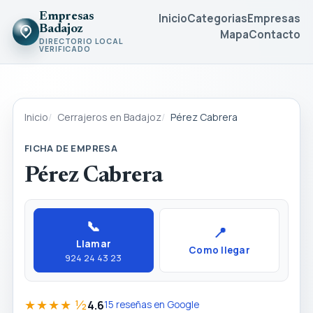
Empresas
Inicio
Categorias
Empresas
Badajoz
Mapa
Contacto
DIRECTORIO LOCAL
VERIFICADO
Inicio
Cerrajeros en Badajoz
Pérez Cabrera
FICHA DE EMPRESA
Pérez Cabrera
📞
📍
Llamar
Como llegar
924 24 43 23
★★★★ ½
4.6
15 reseñas en Google