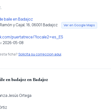
.
e baile en Badajoz
 Ramón y Cajal, 16, 06001 Badajoz
Ver en Google Maps
ok.com/puertatrece/?locale2=es_ES
n:
2026-05-08
esta ficha?
Solicita su correccion aqui
.
ile en badajoz en Badajoz
anza Jesús Ortega
rtiz