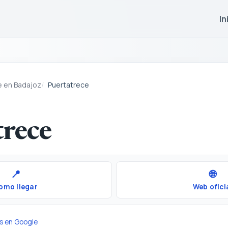
In
e en Badajoz
Puertatrece
trece
📍
🌐
omo llegar
Web ofici
s en Google