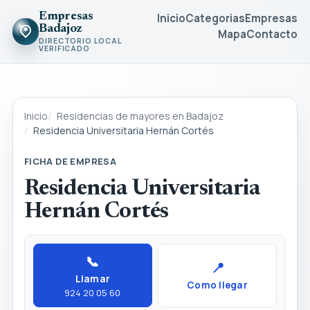
Empresas
Inicio
Categorias
Empresas
Badajoz
Mapa
Contacto
DIRECTORIO LOCAL
VERIFICADO
Inicio
Residencias de mayores en Badajoz
Residencia Universitaria Hernán Cortés
FICHA DE EMPRESA
Residencia Universitaria
Hernán Cortés
📞
📍
Llamar
Como llegar
924 20 05 60