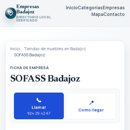
Empresas
Inicio
Categorias
Empresas
Badajoz
Mapa
Contacto
DIRECTORIO LOCAL
VERIFICADO
Inicio
Tiendas de muebles en Badajoz
SOFASS Badajoz
FICHA DE EMPRESA
SOFASS Badajoz
📞
📍
Llamar
Como llegar
924 25 42 67