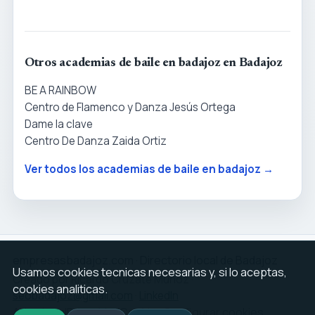
Otros academias de baile en badajoz en Badajoz
BE A RAINBOW
Centro de Flamenco y Danza Jesús Ortega
Dame la clave
Centro De Danza Zaida Ortiz
Ver todos los academias de baile en badajoz →
empresasbadajoz.com · Directorio local de Badajoz
Usamos cookies tecnicas necesarias y, si lo aceptas,
Creado por Ricardo Cruzate Muñoz ·
cookies analiticas.
seobadajoz@gmail.com
·
LinkedIn
Aviso legal
Privacidad
Cookies
Configurar cookies