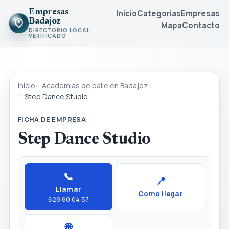
Empresas
Inicio
Categorias
Empresas
Badajoz
Mapa
Contacto
DIRECTORIO LOCAL
VERIFICADO
Inicio
Academias de baile en Badajoz
Step Dance Studio
FICHA DE EMPRESA
Step Dance Studio
📞
📍
Llamar
Como llegar
628 60 04 57
🌐