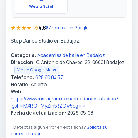
Web oficial
★★★★ ½
4.8
87 reseñas en Google
Step Dance Studio en Badajoz.
Categoria:
Academias de baile en Badajoz
Direccion:
C. Antonio de Chaves, 22, 06001 Badajoz
Ver en Google Maps
Telefono:
628 60 04 57
Horario:
Abierto
Web:
https://www.instagram.com/stepdance_studios?
igsh=MXI3OTMyZm53ZGw5bg==
Fecha de actualizacion:
2026-05-08
¿Detectas algun error en esta ficha?
Solicita su
correccion aqui
.