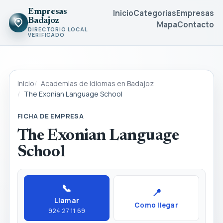
Empresas
Inicio
Categorias
Empresas
Badajoz
Mapa
Contacto
DIRECTORIO LOCAL
VERIFICADO
Inicio
Academias de idiomas en Badajoz
The Exonian Language School
FICHA DE EMPRESA
The Exonian Language
School
📞
📍
Llamar
Como llegar
924 27 11 69