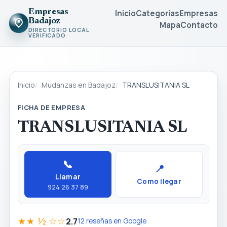
Empresas
Inicio
Categorias
Empresas
Badajoz
Mapa
Contacto
DIRECTORIO LOCAL
VERIFICADO
Inicio
Mudanzas en Badajoz
TRANSLUSITANIA SL
FICHA DE EMPRESA
TRANSLUSITANIA SL
📞
📍
Llamar
Como llegar
924 26 37 89
★★ ½ ☆☆
2.7
12 reseñas en Google