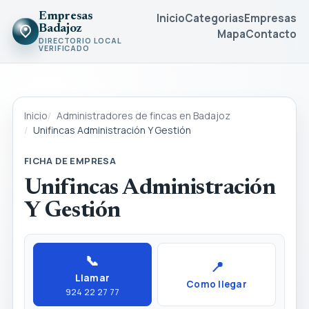
Empresas
Inicio
Categorias
Empresas
Badajoz
Mapa
Contacto
DIRECTORIO LOCAL
VERIFICADO
Inicio
Administradores de fincas en Badajoz
Unifincas Administración Y Gestión
FICHA DE EMPRESA
Unifincas Administración
Y Gestión
📞
📍
Llamar
Como llegar
924 22 27 77