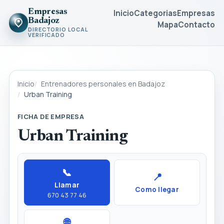
Empresas
Inicio
Categorias
Empresas
Badajoz
Mapa
Contacto
DIRECTORIO LOCAL
VERIFICADO
Inicio
Entrenadores personales en Badajoz
Urban Training
FICHA DE EMPRESA
Urban Training
📞
📍
Llamar
Como llegar
670 43 77 46
🌐