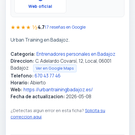
Web oficial
★★★★ ½
4.7
17 reseñas en Google
Urban Training en Badajoz.
Categoria:
Entrenadores personales en Badajoz
Direccion:
C. Adelardo Covarsí, 12, Local, 06001
Badajoz
Ver en Google Maps
Telefono:
670 43 77 46
Horario:
Abierto
Web:
https://urbantrainingbadajoz.es/
Fecha de actualizacion:
2026-05-08
¿Detectas algun error en esta ficha?
Solicita su
correccion aqui
.