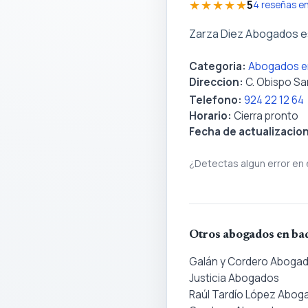
★★★★★
5
4 reseñas e
Zarza Diez Abogados e
Categoria:
Abogados e
Direccion:
C. Obispo San
Telefono:
924 22 12 64
Horario:
Cierra pronto
Fecha de actualizacio
¿Detectas algun error en 
Otros abogados en ba
Galán y Cordero Aboga
Justicia Abogados
Raúl Tardío López Abog