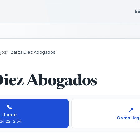
In
joz
Zarza Diez Abogados
Diez Abogados
📞
📍
Llamar
Como lleg
24 22 12 64