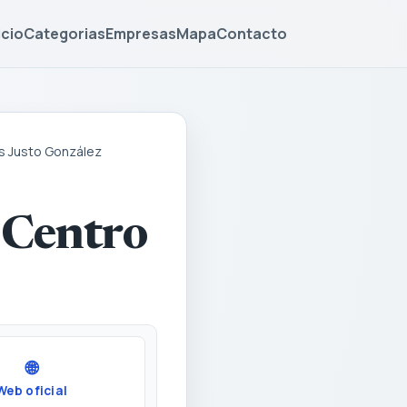
icio
Categorias
Empresas
Mapa
Contacto
s Justo González
 Centro
🌐
Web oficial