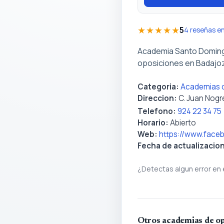
★★★★★
5
4 reseñas e
Academia Santo Doming
oposiciones en Badajoz
Categoria:
Academias d
Direccion:
C. Juan Nogr
Telefono:
924 22 34 75
Horario:
Abierto
Web:
https://www.fac
Fecha de actualizacio
¿Detectas algun error en 
Otros academias de op