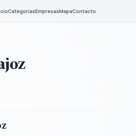
icio
Categorias
Empresas
Mapa
Contacto
ajoz
oz