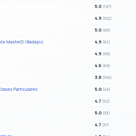
5.0
(197)
4.9
(102)
5.0
(68)
te MasterD | Badajoz
4.9
(62)
4.9
(58)
4.6
(69)
3.8
(156)
lases Particulares
5.0
(43)
4.7
(52)
5.0
(33)
4.7
(37)