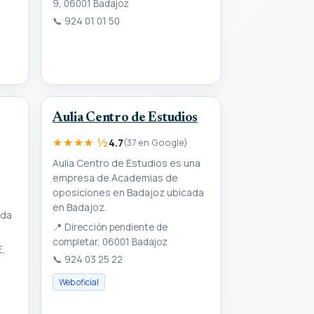
9, 06001 Badajoz
📞
924 01 01 50
Aulia Centro de Estudios
★★★★ ½
4.7
(37 en Google)
Aulia Centro de Estudios es una
empresa de Academias de
oposiciones en Badajoz ubicada
en Badajoz.
ada
📍
Dirección pendiente de
completar, 06001 Badajoz
E,
📞
924 03 25 22
Web oficial