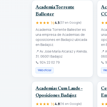
Academia Torrente
Ac
Ballester
CO
★★★★ ½
★
4.5
(37 en Google)
Academia Torrente Ballester es
Aca
una empresa de Academias de
una
oposiciones en Badajoz ubicada
opo
en Badajoz.
en 
📍
Av. Jose María Alcaraz y Alenda,
📍
A
31, 06001 Badajoz
060
📞
924 22 02 79
📞
9
Web oficial
Web
Academias Cum Laude -
Ce
Oposiciones Badajoz
Em
★★★★ ½
★
4.8
(16 en Google)