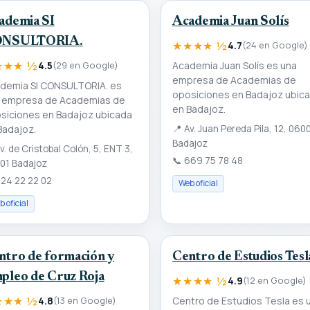
ademia SI
Academia Juan Solís
NSULTORIA.
★★★★ ½
4.7
(24 en Google)
★★★ ½
Academia Juan Solís es una
4.5
(29 en Google)
empresa de Academias de
demia SI CONSULTORIA. es
oposiciones en Badajoz ubic
 empresa de Academias de
en Badajoz.
siciones en Badajoz ubicada
Badajoz.
📍
Av. Juan Pereda Pila, 12, 060
Badajoz
v. de Cristobal Colón, 5, ENT 3,
📞
669 75 78 48
01 Badajoz
24 22 22 02
Web oficial
 oficial
ntro de formación y
Centro de Estudios Tesl
pleo de Cruz Roja
★★★★ ½
4.9
(12 en Google)
★★★ ½
Centro de Estudios Tesla es 
4.8
(13 en Google)