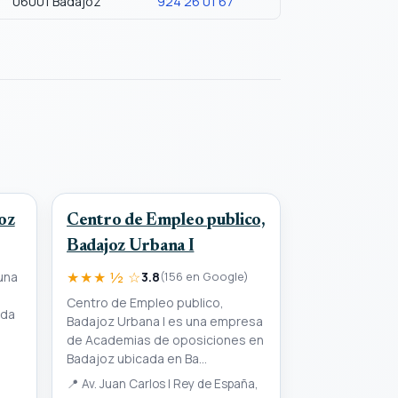
06001 Badajoz
924 26 01 67
oz
Centro de Empleo publico,
Badajoz Urbana I
★★★ ½ ☆
una
3.8
(156 en Google)
Centro de Empleo publico,
ada
Badajoz Urbana I es una empresa
de Academias de oposiciones en
,
Badajoz ubicada en Ba...
📍
Av. Juan Carlos I Rey de España,