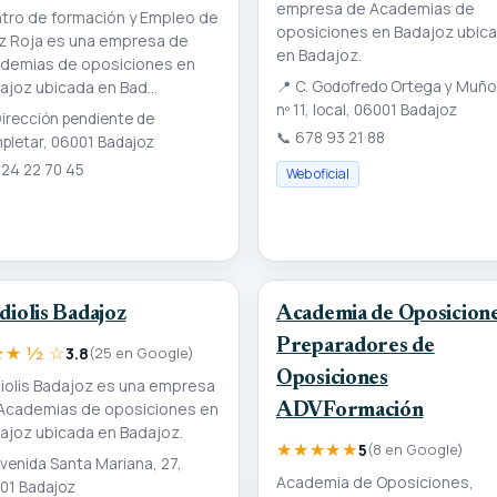
empresa de Academias de
tro de formación y Empleo de
oposiciones en Badajoz ubic
z Roja es una empresa de
en Badajoz.
demias de oposiciones en
ajoz ubicada en Bad...
📍
C. Godofredo Ortega y Muño
nº 11, local, 06001 Badajoz
irección pendiente de
📞
678 93 21 88
pletar, 06001 Badajoz
24 22 70 45
Web oficial
diolis Badajoz
Academia de Oposicione
Preparadores de
★ ½ ☆
3.8
(25 en Google)
Oposiciones
iolis Badajoz es una empresa
Academias de oposiciones en
ADVFormación
ajoz ubicada en Badajoz.
★★★★★
5
(8 en Google)
venida Santa Mariana, 27,
Academia de Oposiciones,
01 Badajoz