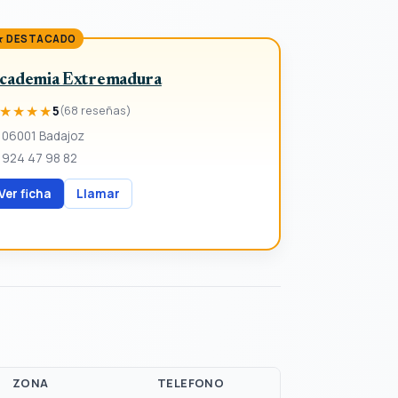
★ DESTACADO
cademia Extremadura
★★★★
5
(68 reseñas)
06001 Badajoz
924 47 98 82
Ver ficha
Llamar
ZONA
TELEFONO