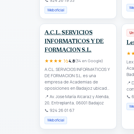
📞
924 26 19 53
Web
Web oficial
A.C.L. SERVICIOS
Ur
INFORMATICOS Y DE
Le
FORMACION S.L.
★
★★★★ ½
4.8
(34 en Google)
Lex
Aca
A.C.L. SERVICIOS INFORMATICOS Y
Bad
DE FORMACION S.L. es una
empresa de Academias de
📍
D
oposiciones en Badajoz ubicad...
com
📞
6
📍
Av. Jose María Alcaraz y Alenda,
20, Entreplanta, 06001 Badajoz
Web
📞
924 26 01 67
Web oficial