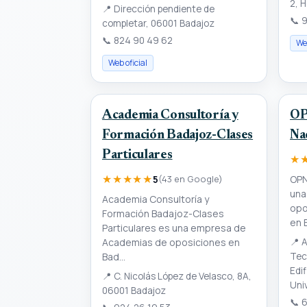
2, 
📍
Dirección pendiente de
📞
9
completar, 06001 Badajoz
📞
824 90 49 62
Web
Web oficial
Academia Consultoría y
OP
Formación Badajoz-Clases
Na
Particulares
★
★★★★★
OPN
5
(43 en Google)
una
Academia Consultoría y
opo
Formación Badajoz-Clases
en 
Particulares es una empresa de
Academias de oposiciones en
📍
A
Bad...
Tec
Edi
📍
C. Nicolás López de Velasco, 8A,
Uni
06001 Badajoz
📞
6