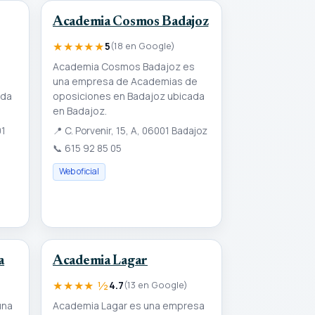
Academia Cosmos Badajoz
★★★★★
5
(18 en Google)
Academia Cosmos Badajoz es
una empresa de Academias de
ada
oposiciones en Badajoz ubicada
en Badajoz.
01
📍
C. Porvenir, 15, A, 06001 Badajoz
📞
615 92 85 05
Web oficial
a
Academia Lagar
★★★★ ½
4.7
(13 en Google)
una
Academia Lagar es una empresa