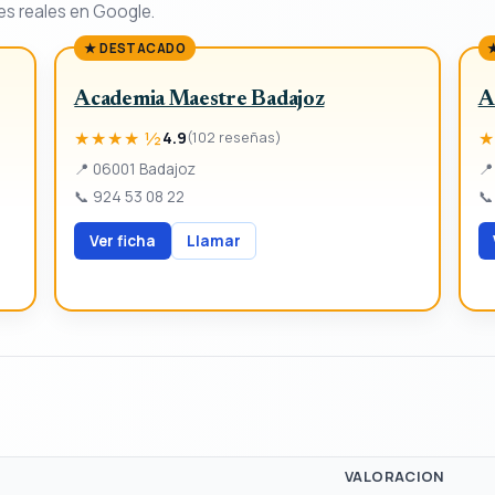
es reales en Google.
★ DESTACADO
Academia Maestre Badajoz
A
★★★★ ½
★
4.9
(102 reseñas)
📍
06001 Badajoz
📍
📞
924 53 08 22
📞
Ver ficha
Llamar
VALORACION