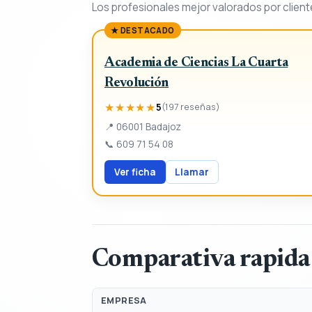
Los profesionales mejor valorados por client
★ DESTACADO
Academia de Ciencias La Cuarta
Revolución
★★★★★
5
(197 reseñas)
📍
06001 Badajoz
📞
609 71 54 08
Ver ficha
Llamar
Comparativa rapida
EMPRESA