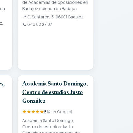
de Academias de oposiciones en
ada
Badajoz ubicada en Badajoz.
📍
C. Santarén, 3, 06001 Badajoz
z,
📞
646 02 27 07
s,
Academia Santo Domingo,
Centro de estudios Justo
González
★★★★★
5
(4 en Google)
Academia Santo Domingo,
Centro de estudios Justo
González es una empresa de