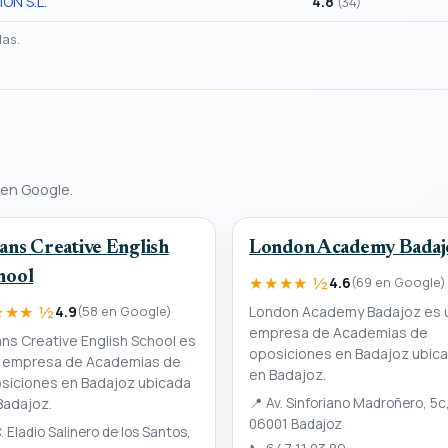
ON S.L.
4.8
(34)
das.
 en Google.
ans Creative English
London Academy Badaj
hool
★★★★ ½
4.6
(69 en Google)
★★★ ½
London Academy Badajoz es 
4.9
(58 en Google)
empresa de Academias de
ns Creative English School es
oposiciones en Badajoz ubic
 empresa de Academias de
en Badajoz.
siciones en Badajoz ubicada
Badajoz.
📍
Av. Sinforiano Madroñero, 5c
06001 Badajoz
. Eladio Salinero de los Santos,