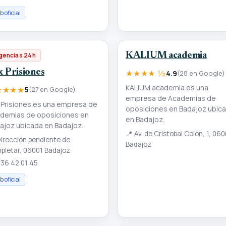
 oficial
KALIUM academia
gencias 24h
x Prisiones
★★★★ ½
4.9
(28 en Google)
KALIUM academia es una
★★★★
5
(27 en Google)
empresa de Academias de
 Prisiones es una empresa de
oposiciones en Badajoz ubic
demias de oposiciones en
en Badajoz.
ajoz ubicada en Badajoz.
📍
Av. de Cristobal Colón, 1, 060
irección pendiente de
Badajoz
pletar, 06001 Badajoz
36 42 01 45
 oficial