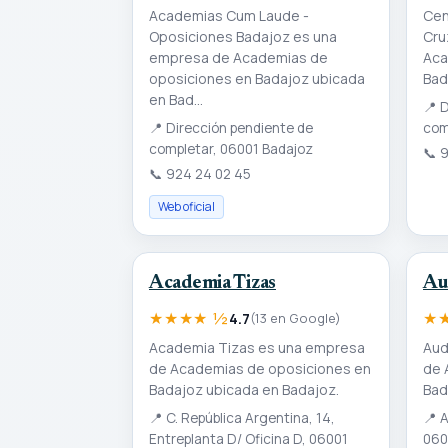
Academias Cum Laude -
Cen
Oposiciones Badajoz es una
Cru
empresa de Academias de
Aca
oposiciones en Badajoz ubicada
Bad
en Bad...
📍
D
📍
Dirección pendiente de
com
completar, 06001 Badajoz
📞
9
📞
924 24 02 45
Web oficial
Academia Tizas
Au
★★★★ ½
★★
4.7
(13 en Google)
Academia Tizas es una empresa
Aud
de Academias de oposiciones en
de 
Badajoz ubicada en Badajoz.
Bad
📍
C. República Argentina, 14,
📍
A
Entreplanta D/ Oficina D, 06001
060