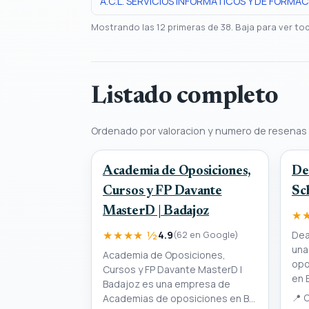
A.C.L. SERVICIOS INFORMATICOS Y DE FORMACI
Mostrando las 12 primeras de 38. Baja para ver to
Listado completo
Ordenado por valoracion y numero de resenas
Academia de Oposiciones,
De
Cursos y FP Davante
Sc
MasterD | Badajoz
★
★★★★ ½
Dea
4.9
(62 en Google)
una
Academia de Oposiciones,
opo
Cursos y FP Davante MasterD |
en 
Badajoz es una empresa de
Academias de oposiciones en B...
📍
C