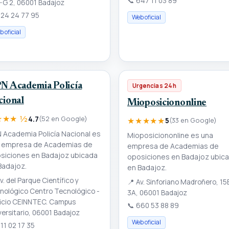
📞
647 11 03 89
H-G 2, 06001 Badajoz
24 24 77 95
Web oficial
 oficial
N Academia Policía
Urgencias 24h
cional
Mioposiciononline
★★★ ½
4.7
(52 en Google)
★★★★★
5
(33 en Google)
 Academia Policía Nacional es
Mioposiciononline es una
 empresa de Academias de
empresa de Academias de
siciones en Badajoz ubicada
oposiciones en Badajoz ubic
Badajoz.
en Badajoz.
v. del Parque Científico y
📍
Av. Sinforiano Madroñero, 15
nológico Centro Tecnológico -
3A, 06001 Badajoz
ficio CEINNTEC. Campus
📞
660 53 88 89
versitario, 06001 Badajoz
Web oficial
11 02 17 35