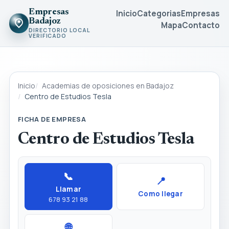
Empresas
Inicio
Categorias
Empresas
Badajoz
Mapa
Contacto
DIRECTORIO LOCAL
VERIFICADO
Inicio
Academias de oposiciones en Badajoz
Centro de Estudios Tesla
FICHA DE EMPRESA
Centro de Estudios Tesla
📞
📍
Llamar
Como llegar
678 93 21 88
🌐