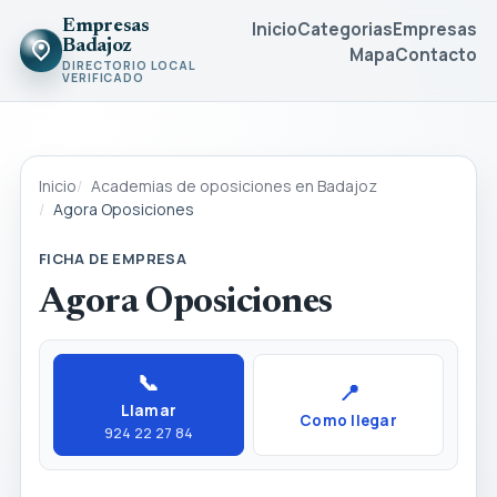
Empresas
Inicio
Categorias
Empresas
Badajoz
Mapa
Contacto
DIRECTORIO LOCAL
VERIFICADO
Inicio
Academias de oposiciones en Badajoz
Agora Oposiciones
FICHA DE EMPRESA
Agora Oposiciones
📞
📍
Llamar
Como llegar
924 22 27 84