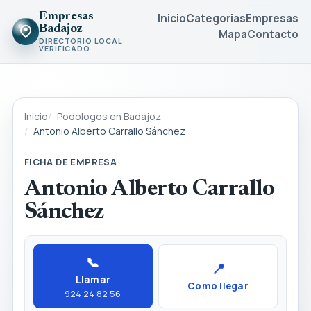
Empresas
Inicio
Categorias
Empresas
Badajoz
Mapa
Contacto
DIRECTORIO LOCAL
VERIFICADO
Inicio
Podologos en Badajoz
Antonio Alberto Carrallo Sánchez
FICHA DE EMPRESA
Antonio Alberto Carrallo
Sánchez
📞
📍
Llamar
Como llegar
924 24 82 56