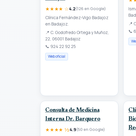
★★★★ ☆
Ism
4.2
(126 en Google)
Bad
Clínica Fernández-Vigo Badajoz
en Badajoz.
📍
C
📞
6
📍
C. Godofredo Ortega y Muñoz,
22, 06001 Badajoz
Web
📞
924 22 92 25
Web oficial
Consulta de Medicina
Clí
Interna Dr. Barquero
Bi
Re
★★★★ ½
4.9
(50 en Google)