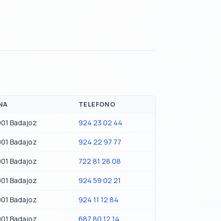
NA
TELEFONO
01 Badajoz
924 23 02 44
01 Badajoz
924 22 97 77
01 Badajoz
722 81 28 08
01 Badajoz
924 59 02 21
01 Badajoz
924 11 12 84
01 Badajoz
687 80 12 14