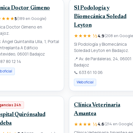
ínica Doctor Gimeno
Sl Podología y
Biomecánica Soledad
★★★★
5
(189 en Google)
Leyton
nica Doctor Gimeno en
ajoz.
★★★★ ½
4.9
(208 en Google
. Ángel Quintanilla Ulla, 1, Portal
Sl Podología y Biomecánica
ntreplanta A Edificio
Soledad Leyton en Badajoz.
tevideo, 06001 Badajoz
📍
Av. de Pardaleras, 24, 06001
87 80 12 14
Badajoz
 oficial
📞
633 61 10 06
Web oficial
Clínica Veterinaria
gencias 24h
Amantea
spital Quirónsalud
ideba
★★★★ ½
4.6
(214 en Google
Clínica Veterinaria Amantea e