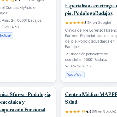
Especialistas en cirugía 
ael Cuecas MyFisio en
ajoz.
pie. PodologoBadajoz
. Prim, 24, 06001 Badajoz
★★★★★
5
(54 en Google)
17 26 14 39
Clínica del Pie Lorenzo Florenc
 oficial
Barroso. Especialistas en ciru
del pie. PodologoBadajoz en
Badajoz.
📍
Dirección pendiente de
completar, 06001 Badajoz
📞
924 24 28 92
Web oficial
nica Sforza · Podología,
Centro Médico MAPF
omecánica y
Salud
cuperación Funcional
★★★★ ½
4.6
(55 en Google)