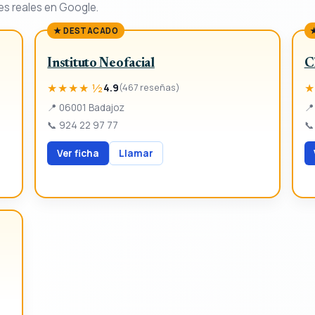
es reales en Google.
★ DESTACADO
Instituto Neofacial
C
★★★★ ½
★
4.9
(467 reseñas)
📍
06001 Badajoz
📍
📞
924 22 97 77
📞
Ver ficha
Llamar