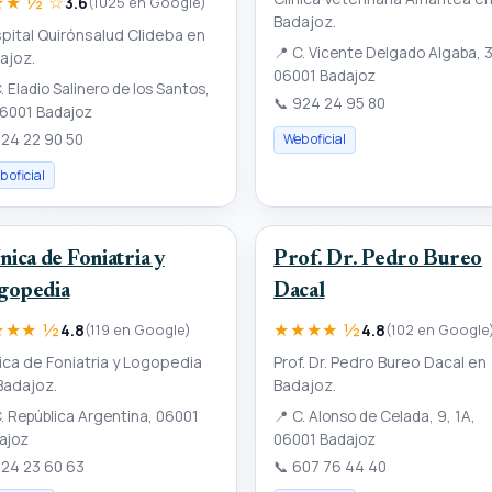
★ ½ ☆
3.6
(1025 en Google)
Badajoz.
pital Quirónsalud Clideba en
📍
C. Vicente Delgado Algaba, 3
ajoz.
06001 Badajoz
. Eladio Salinero de los Santos,
📞
924 24 95 80
06001 Badajoz
24 22 90 50
Web oficial
 oficial
nica de Foniatria y
Prof. Dr. Pedro Bureo
gopedia
Dacal
★★★ ½
★★★★ ½
4.8
(119 en Google)
4.8
(102 en Google
nica de Foniatria y Logopedia
Prof. Dr. Pedro Bureo Dacal en
Badajoz.
Badajoz.
. República Argentina, 06001
📍
C. Alonso de Celada, 9, 1A,
ajoz
06001 Badajoz
24 23 60 63
📞
607 76 44 40