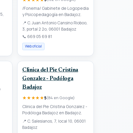
/Fonema/ Gabinete de Logopedia
5,
y Psicopedagogía en Badajoz.
📍
C. Juan Antonio Cansino Rioboo,
3, portal 2 2o, 06001 Badajoz
📞
669 05 69 81
Web oficial
Clinica del Pie Cristina
Gonzalez - Podóloga
Badajoz
)
★★★★★
5
(84 en Google)
Clinica del Pie Cristina Gonzalez -
Podóloga Badajoz en Badajoz.
📍
C. Salesianos, 7, local 10, 06001
Badajoz