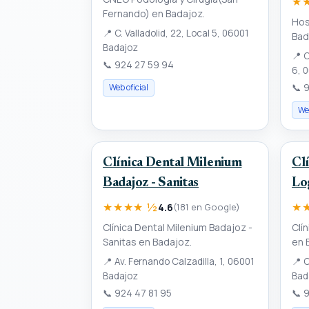
★★
Fernando) en Badajoz.
Hos
📍
C. Valladolid, 22, Local 5, 06001
Bad
Badajoz
📍
C
📞
924 27 59 94
6, 
📞
9
Web oficial
Web
Clínica Dental Milenium
Clí
Badajoz - Sanitas
Lo
★★★★ ½
★
4.6
(181 en Google)
Clínica Dental Milenium Badajoz -
Clí
Sanitas en Badajoz.
en 
📍
Av. Fernando Calzadilla, 1, 06001
📍
C
Badajoz
Bad
📞
924 47 81 95
📞
9