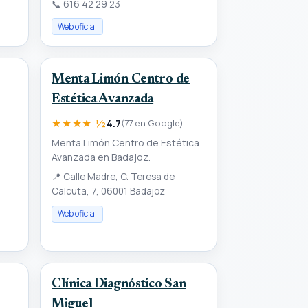
📞
616 42 29 23
Web oficial
Menta Limón Centro de
Estética Avanzada
★★★★ ½
4.7
(77 en Google)
Menta Limón Centro de Estética
Avanzada en Badajoz.
📍
Calle Madre, C. Teresa de
Calcuta, 7, 06001 Badajoz
Web oficial
Clínica Diagnóstico San
Miguel