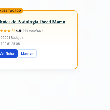
★ DESTACADO
línica de Podología David Marín
★★★ ½
4.9
(444 reseñas)
06001 Badajoz
722 81 28 08
Ver ficha
Llamar