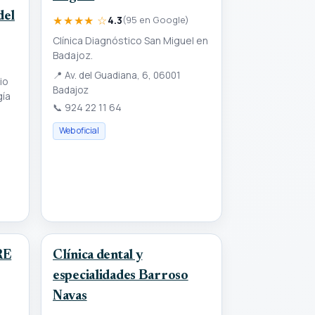
del
★★★★ ☆
4.3
(95 en Google)
Clínica Diagnóstico San Miguel en
Badajoz.
📍
Av. del Guadiana, 6, 06001
io
Badajoz
gía
📞
924 22 11 64
Web oficial
RE
Clínica dental y
especialidades Barroso
Navas