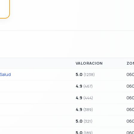
VALORACION
ZO
 Salud
5.0
060
(1238)
4.9
060
(467)
4.9
060
(444)
4.9
060
(389)
5.0
060
(321)
5.0
060
(189)