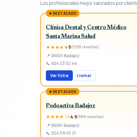
Los profesionales mejor valorados por client
★ DESTACADO
Clínica Dental y Centro Médico
Santa Marina Salud
★★★★★
5
(1238 reseñas)
📍
06001 Badajoz
📞
924 23 02 44
Ver ficha
Llamar
★ DESTACADO
Podoactiva Badajoz
★★★★ ½
4.9
(389 reseñas)
📍
06001 Badajoz
📞
924 59 02 21