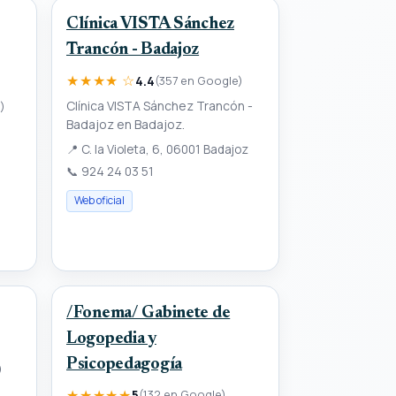
Clínica VISTA Sánchez
Trancón - Badajoz
★★★★ ☆
4.4
(357 en Google)
Clínica VISTA Sánchez Trancón -
)
Badajoz en Badajoz.
📍
C. la Violeta, 6, 06001 Badajoz
📞
924 24 03 51
Web oficial
/Fonema/ Gabinete de
Logopedia y
Psicopedagogía
)
★★★★★
n
5
(132 en Google)