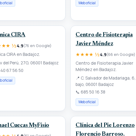
 oficial
Web oficial
inica CIRA
Centro de Fisioterapia
Javier Méndez
★★★ ½
4.9
(76 en Google)
★★★★ ½
nica CIRA en Badajoz.
4.9
(66 en Google)
v del Perú, 27G, 06001 Badajoz
Centro de Fisioterapia Javier
Méndez en Badajoz.
40 67 56 50
📍
C. Salvador de Madariaga, 6,
 oficial
bajo, 06001 Badajoz
📞
685 50 16 38
Web oficial
mael Cuecas MyFisio
Clínica del Pie Lorenzo
Florencio Barroso.
★★★ ½
4.9
(61 en Google)