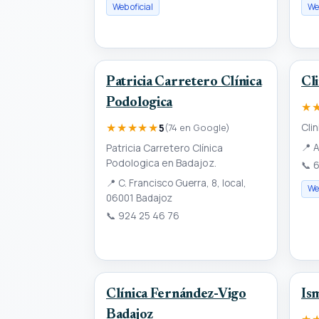
Web oficial
Web
Patricia Carretero Clínica
Cl
Podologica
★
★★★★★
Cli
5
(74 en Google)
Patricia Carretero Clínica
📍
A
Podologica en Badajoz.
📞
6
📍
C. Francisco Guerra, 8, local,
Web
06001 Badajoz
📞
924 25 46 76
Clínica Fernández-Vigo
Is
Badajoz
★