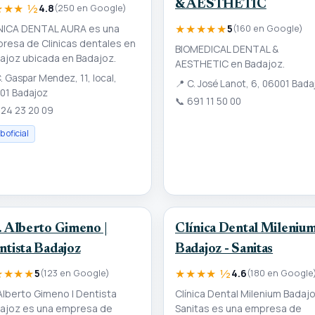
& AESTHETIC
★★★ ½
4.8
(250 en Google)
★★★★★
NICA DENTAL AURA es una
5
(160 en Google)
resa de Clinicas dentales en
BIOMEDICAL DENTAL &
ajoz ubicada en Badajoz.
AESTHETIC en Badajoz.
. Gaspar Mendez, 11, local,
📍
C. José Lanot, 6, 06001 Bada
01 Badajoz
📞
691 11 50 00
24 23 20 09
 oficial
. Alberto Gimeno |
Clínica Dental Mileniu
ntista Badajoz
Badajoz - Sanitas
★★★★
★★★★ ½
5
(123 en Google)
4.6
(180 en Google
 Alberto Gimeno | Dentista
Clínica Dental Milenium Badajo
ajoz es una empresa de
Sanitas es una empresa de