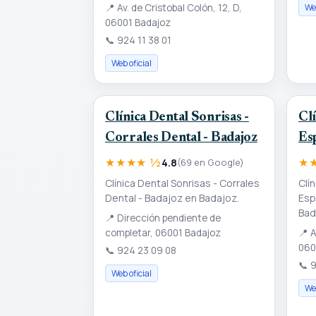
📍
Av. de Cristobal Colón, 12, D,
Web
06001 Badajoz
📞
924 11 38 01
Web oficial
Clínica Dental Sonrisas -
Cl
Corrales Dental - Badajoz
Es
★★★★ ½
★
4.8
(69 en Google)
Clínica Dental Sonrisas - Corrales
Clí
Dental - Badajoz en Badajoz.
Esp
Bad
📍
Dirección pendiente de
completar, 06001 Badajoz
📍
A
060
📞
924 23 09 08
📞
9
Web oficial
Web