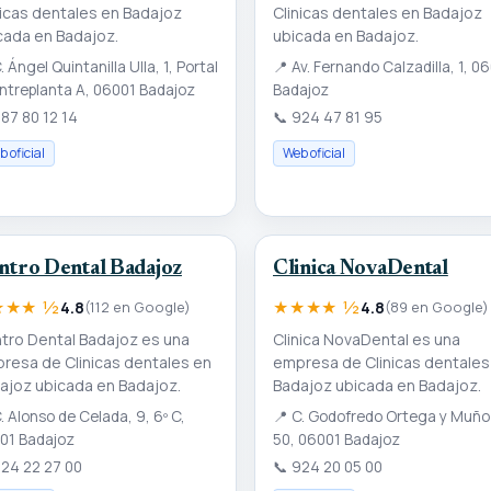
nicas dentales en Badajoz
Clinicas dentales en Badajoz
cada en Badajoz.
ubicada en Badajoz.
. Ángel Quintanilla Ulla, 1, Portal
📍
Av. Fernando Calzadilla, 1, 0
Entreplanta A, 06001 Badajoz
Badajoz
87 80 12 14
📞
924 47 81 95
 oficial
Web oficial
ntro Dental Badajoz
Clinica NovaDental
★★★ ½
★★★★ ½
4.8
(112 en Google)
4.8
(89 en Google)
tro Dental Badajoz es una
Clinica NovaDental es una
resa de Clinicas dentales en
empresa de Clinicas dentales
ajoz ubicada en Badajoz.
Badajoz ubicada en Badajoz.
. Alonso de Celada, 9, 6º C,
📍
C. Godofredo Ortega y Muño
01 Badajoz
50, 06001 Badajoz
24 22 27 00
📞
924 20 05 00