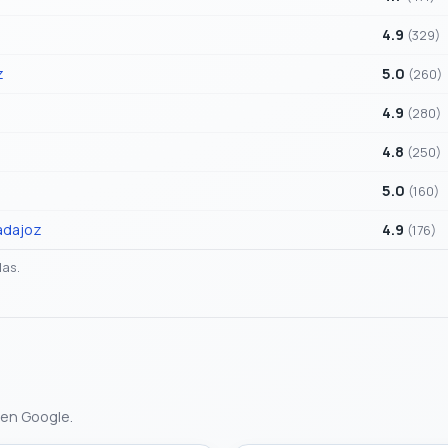
4.9
(329)
z
5.0
(260)
4.9
(280)
4.8
(250)
5.0
(160)
Badajoz
4.9
(176)
das.
 en Google.