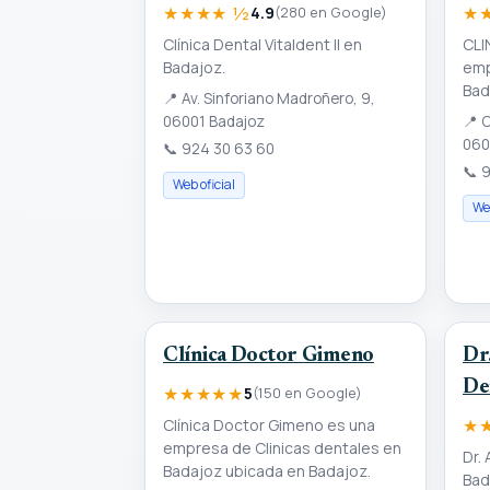
★★★★ ½
★
4.9
(280 en Google)
Clínica Dental Vitaldent II en
CLI
Badajoz.
emp
Bad
📍
Av. Sinforiano Madroñero, 9,
06001 Badajoz
📍
C
060
📞
924 30 63 60
📞
9
Web oficial
Web
Clínica Doctor Gimeno
Dr
De
★★★★★
5
(150 en Google)
★
Clínica Doctor Gimeno es una
empresa de Clinicas dentales en
Dr.
Badajoz ubicada en Badajoz.
Bad