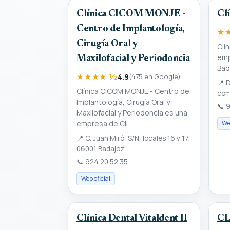
Clínica CICOM MONJE -
Clí
Centro de Implantología,
★
Cirugía Oral y
Clí
emp
Maxilofacial y Periodoncia
Bad
★★★★ ½
4.9
(475 en Google)
📍
D
Clínica CICOM MONJE - Centro de
com
Implantología, Cirugía Oral y
📞
9
Maxilofacial y Periodoncia es una
empresa de Cli...
Web
📍
C. Juan Miró, S/N, locales 16 y 17,
06001 Badajoz
📞
924 20 52 35
Web oficial
Clínica Dental Vitaldent II
CL