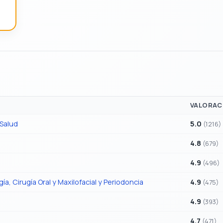
VALORAC
 Salud
5.0
(1216)
4.8
(679)
4.9
(496)
, Cirugía Oral y Maxilofacial y Periodoncia
4.9
(475)
4.9
(393)
4.7
(471)