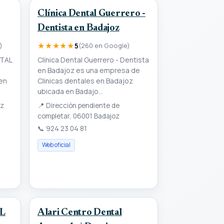
Clínica Dental Guerrero -
Dentista en Badajoz
★★★★★
)
5
(260 en Google)
NTAL
Clínica Dental Guerrero - Dentista
en Badajoz es una empresa de
en
Clinicas dentales en Badajoz
ubicada en Badajo...
oz
📍
Dirección pendiente de
completar, 06001 Badajoz
📞
924 23 04 81
Web oficial
L
Alari Centro Dental