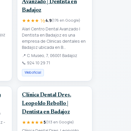
Avanzado | Dentista en
Badajoz
★★★★ ½
4.9
(176 en Google)
Alari Centro Dental Avanzado |
joz
Dentista en Badajoz es una
empresa de Clinicas dentales en
Badajoz ubicada en B...
📍
C. Museo, 7, 06001 Badajoz
📞
924 10 29 71
Web oficial
m
Clínica Dental Dres.
Leopoldo Rebollo |
Dentista en Badajoz
)
★★★★★
z -
5
(113 en Google)
Clínica Dental Dres. Leopoldo