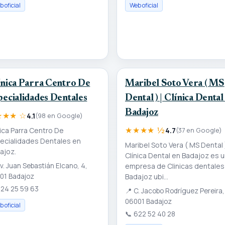
 oficial
Web oficial
ínica Parra Centro De
Maribel Soto Vera ( MS
pecialidades Dentales
Dental ) | Clínica Dental
Badajoz
★★★ ☆
4.1
(98 en Google)
★★★★ ½
nica Parra Centro De
4.7
(37 en Google)
ecialidades Dentales en
Maribel Soto Vera ( MS Dental )
ajoz.
Clínica Dental en Badajoz es 
v. Juan Sebastián Elcano, 4,
empresa de Clinicas dentales
01 Badajoz
Badajoz ubi...
24 25 59 63
📍
C. Jacobo Rodríguez Pereira,
06001 Badajoz
 oficial
📞
622 52 40 28