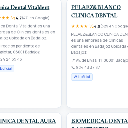
nica Dental Vitaldent
PELAEZ&BLANCO
CLINICA DENTAL
★★★ ½
4.7
(471 en Google)
★★★★ ½
nica Dental Vitaldent es una
4.9
(329 en Google
resa de Clinicas dentales en
PELAEZ&BLANCO CLINICA DE
ajoz ubicada en Badajoz.
es una empresa de Clinicas
irección pendiente de
dentales en Badajoz ubicada 
pletar, 06001 Badajoz
Badajoz.
24 24 35 43
📍
Av. de Elvas, 11, 06001 Badaj
📞
924 43 37 87
 oficial
Web oficial
INICA DENTAL AURA
BIOMEDICAL DENTA