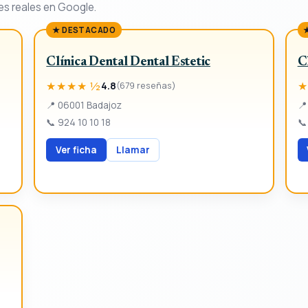
es reales en Google.
★ DESTACADO
Clínica Dental Dental Estetic
C
★★★★ ½
★
4.8
(679 reseñas)
📍
06001 Badajoz
📍
📞
924 10 10 18
📞
Ver ficha
Llamar