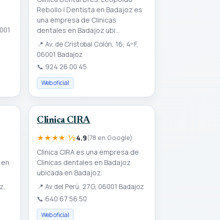
Rebollo | Dentista en Badajoz es
una empresa de Clinicas
6001
dentales en Badajoz ubi...
📍
Av. de Cristobal Colón, 16, 4º F,
06001 Badajoz
📞
924 26 00 45
Web oficial
Clinica CIRA
★★★★ ½
4.9
(78 en Google)
Clinica CIRA es una empresa de
 en
Clinicas dentales en Badajoz
ubicada en Badajoz.
z,
📍
Av del Perú, 27G, 06001 Badajoz
📞
640 67 56 50
Web oficial