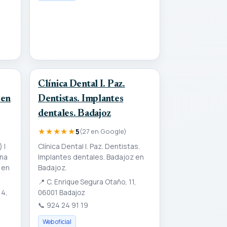
Clínica Dental I. Paz.
 en
Dentistas. Implantes
dentales. Badajoz
★★★★★
5
(27 en Google)
 |
Clínica Dental I. Paz. Dentistas.
una
Implantes dentales. Badajoz en
 en
Badajoz.
📍
C. Enrique Segura Otaño, 11,
 4,
06001 Badajoz
📞
924 24 91 19
Web oficial