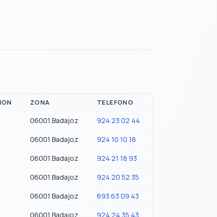
ION
ZONA
TELEFONO
06001 Badajoz
924 23 02 44
06001 Badajoz
924 10 10 18
06001 Badajoz
924 21 18 93
06001 Badajoz
924 20 52 35
06001 Badajoz
693 63 09 43
06001 Badajoz
924 24 35 43