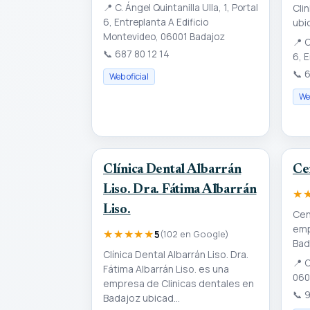
📍
C. Ángel Quintanilla Ulla, 1, Portal
Cli
6, Entreplanta A Edificio
ubi
Montevideo, 06001 Badajoz
📍
C
📞
687 80 12 14
6, 
📞
6
Web oficial
Web
Clínica Dental Albarrán
Ce
Liso. Dra. Fátima Albarrán
★
Liso.
Cen
emp
★★★★★
5
(102 en Google)
Bad
Clínica Dental Albarrán Liso. Dra.
📍
C
Fátima Albarrán Liso. es una
060
empresa de Clinicas dentales en
📞
9
Badajoz ubicad...