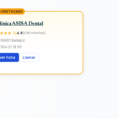
★ DESTACADO
línica ASISA Dental
★★★ ½
4.9
(496 reseñas)
06001 Badajoz
924 21 18 93
Ver ficha
Llamar