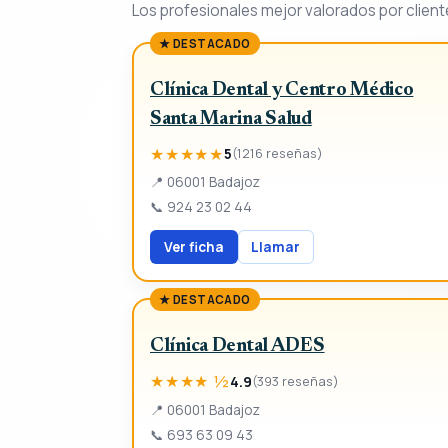
Los profesionales mejor valorados por client
★ DESTACADO
Clínica Dental y Centro Médico
Santa Marina Salud
★★★★★
5
(1216 reseñas)
📍
06001 Badajoz
📞
924 23 02 44
Ver ficha
Llamar
★ DESTACADO
Clínica Dental ADES
★★★★ ½
4.9
(393 reseñas)
📍
06001 Badajoz
📞
693 63 09 43