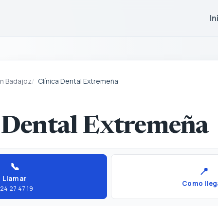
In
en Badajoz
Clínica Dental Extremeña
a Dental Extremeña
📞
📍
Llamar
Como lleg
24 27 47 19