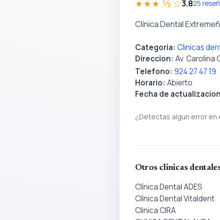
★★★ ½ ☆
3.8
25 rese
Clínica Dental Extreme
Categoria:
Clinicas de
Direccion:
Av. Carolina
Telefono:
924 27 47 19
Horario:
Abierto
Fecha de actualizacio
¿Detectas algun error en 
Otros clinicas dentale
Clínica Dental ADES
Clínica Dental Vitaldent
Clinica CIRA