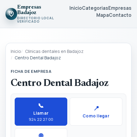
Empresas
Inicio
Categorias
Empresas
Badajoz
Mapa
Contacto
DIRECTORIO LOCAL
VERIFICADO
Inicio
Clinicas dentales en Badajoz
Centro Dental Badajoz
FICHA DE EMPRESA
Centro Dental Badajoz
📞
📍
Llamar
Como llegar
924 22 27 00
🌐