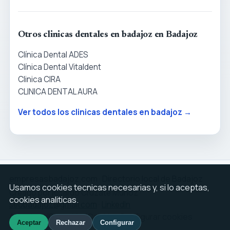
Otros clinicas dentales en badajoz en Badajoz
Clínica Dental ADES
Clínica Dental Vitaldent
Clinica CIRA
CLINICA DENTAL AURA
Ver todos los clinicas dentales en badajoz →
empresasbadajoz.com · Directorio local de Badajoz
Usamos cookies tecnicas necesarias y, si lo aceptas,
Creado por Ricardo Cruzate Muñoz ·
cookies analiticas.
seobadajoz@gmail.com
·
LinkedIn
Aviso legal
Privacidad
Cookies
Configurar cookies
Aceptar
Rechazar
Configurar