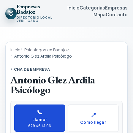
Empresas
Inicio
Categorias
Empresas
Badajoz
Mapa
Contacto
DIRECTORIO LOCAL
VERIFICADO
Inicio
Psicologos en Badajoz
Antonio Glez Ardila Psicólogo
FICHA DE EMPRESA
Antonio Glez Ardila
Psicólogo
📞
📍
Llamar
Como llegar
679 46 41 06