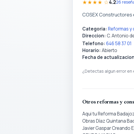
★★★★ ☆
4.2
26 reseñ
COSEX Constructores e
Categoria:
Reformas y 
Direccion:
C. Antonio de
Telefono:
646 58 37 01
Horario:
Abierto
Fecha de actualizacio
¿Detectas algun error en 
Otros reformas y cons
Aqui tu Reforma Badajo
Obras Díaz Quintana Ba
Javier Gaspar Creando 