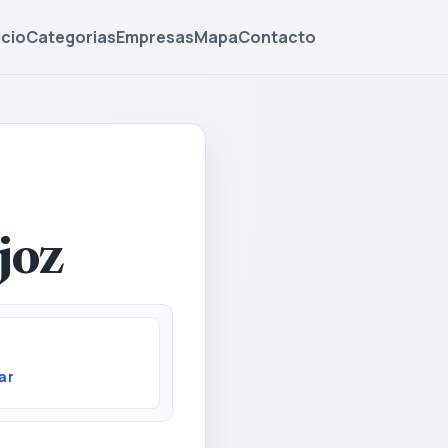
icio
Categorias
Empresas
Mapa
Contacto
joz
ar