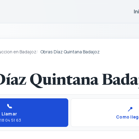
In
uccion en Badajoz
Obras Díaz Quintana Badajoz
Díaz Quintana Bada
📞
📍
Llamar
Como lleg
18 04 51 63