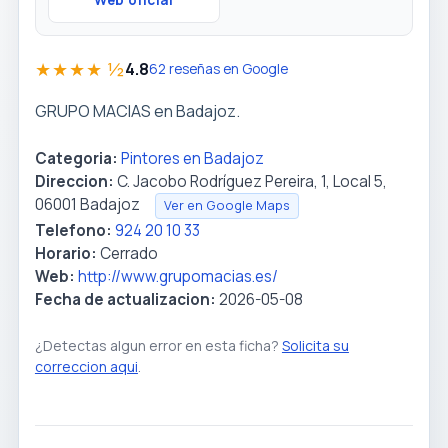
Web oficial
★★★★ ½
4.8
62 reseñas en Google
GRUPO MACIAS en Badajoz.
Categoria:
Pintores en Badajoz
Direccion:
C. Jacobo Rodríguez Pereira, 1, Local 5,
06001 Badajoz
Ver en Google Maps
Telefono:
924 20 10 33
Horario:
Cerrado
Web:
http://www.grupomacias.es/
Fecha de actualizacion:
2026-05-08
¿Detectas algun error en esta ficha?
Solicita su
correccion aqui
.