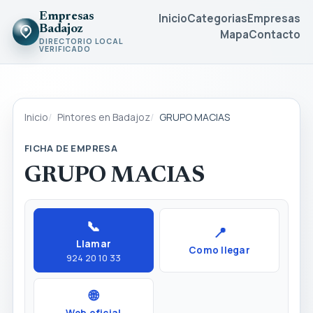
Empresas
Inicio
Categorias
Empresas
Badajoz
Mapa
Contacto
DIRECTORIO LOCAL
VERIFICADO
Inicio
Pintores en Badajoz
GRUPO MACIAS
FICHA DE EMPRESA
GRUPO MACIAS
📞
📍
Llamar
Como llegar
924 20 10 33
🌐