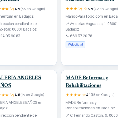
★★★ ½
★★★ ½ ☆
4.9
(55 en Google)
3.9
(42 en Google
mentum en Badajoz.
MaridoParaTodo.com en Bada
irección pendiente de
📍
Av. de las Vaguadas, 1, 06001
pletar, 06001 Badajoz
Badajoz
24 93 60 83
📞
669 37 20 78
Web oficial
LERIA ANGELES
MADE Reformas y
AÑOS
Rehabilitaciones
★★★ ½
★★★★ ☆
4.6
(14 en Google)
4.1
(18 en Google)
ERIA ANGELES BAÑOS en
MADE Reformas y
ajoz.
Rehabilitaciones en Badajoz.
irección pendiente de
📍
C. Fernando Castón, 6, 0600