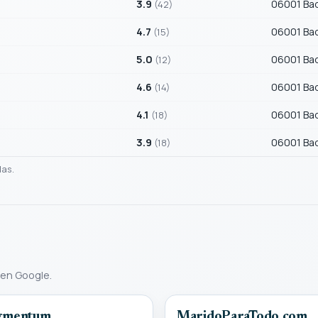
3.9
06001 Ba
(42)
4.7
06001 Ba
(15)
5.0
06001 Ba
(12)
4.6
06001 Ba
(14)
4.1
06001 Ba
(18)
3.9
06001 Ba
(18)
das.
 en Google.
gmentum
MaridoParaTodo.com