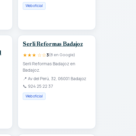
Web oficial
Serli Reformas Badajoz
l
★★★ ☆☆
3
(8 en Google)
Serli Reformas Badajoz en
Badajoz.
📍
Av del Perú, 32, 06001 Badajoz
📞
924 25 22 37
Web oficial