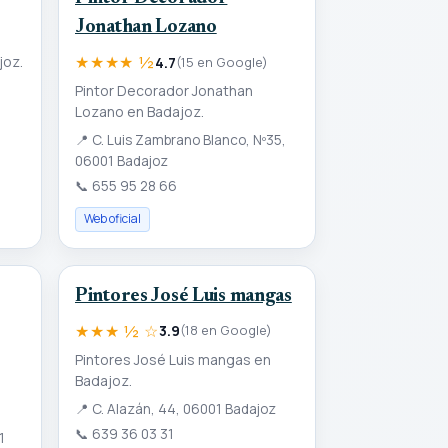
Jonathan Lozano
)
★★★★ ½
joz.
4.7
(15 en Google)
Pintor Decorador Jonathan
Lozano en Badajoz.
📍
C. Luis Zambrano Blanco, Nº35,
06001 Badajoz
📞
655 95 28 66
Web oficial
Pintores José Luis mangas
★★★ ½ ☆
3.9
(18 en Google)
Pintores José Luis mangas en
Badajoz.
📍
C. Alazán, 44, 06001 Badajoz
📞
639 36 03 31
1