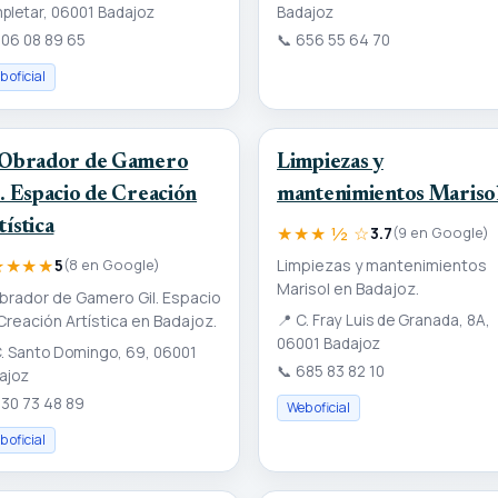
pletar, 06001 Badajoz
Badajoz
06 08 89 65
📞
656 55 64 70
 oficial
 Obrador de Gamero
Limpiezas y
l. Espacio de Creación
mantenimientos Mariso
ística
★★★ ½ ☆
3.7
(9 en Google)
★★★★
Limpiezas y mantenimientos
5
(8 en Google)
Marisol en Badajoz.
Obrador de Gamero Gil. Espacio
Creación Artística en Badajoz.
📍
C. Fray Luis de Granada, 8A,
06001 Badajoz
. Santo Domingo, 69, 06001
📞
685 83 82 10
ajoz
30 73 48 89
Web oficial
 oficial