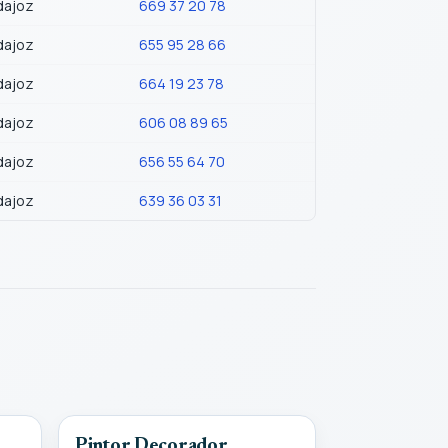
dajoz
669 37 20 78
dajoz
655 95 28 66
dajoz
664 19 23 78
dajoz
606 08 89 65
dajoz
656 55 64 70
dajoz
639 36 03 31
Pintor Decorador