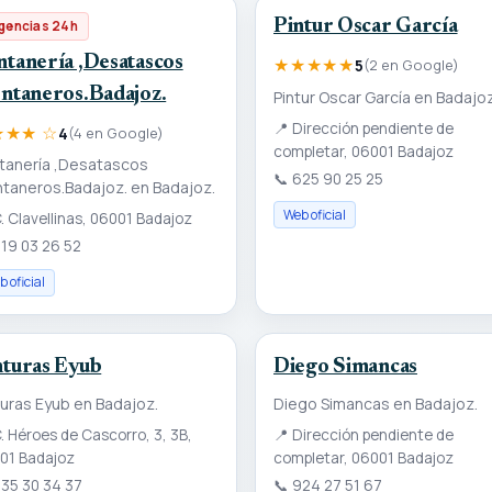
Pintur Oscar García
gencias 24h
ntanería ,Desatascos
★★★★★
5
(2 en Google)
ontaneros.Badajoz.
Pintur Oscar García en Badajoz
📍
Dirección pendiente de
★★★ ☆
4
(4 en Google)
completar, 06001 Badajoz
tanería ,Desatascos
📞
625 90 25 25
ntaneros.Badajoz. en Badajoz.
Web oficial
. Clavellinas, 06001 Badajoz
19 03 26 52
 oficial
nturas Eyub
Diego Simancas
turas Eyub en Badajoz.
Diego Simancas en Badajoz.
. Héroes de Cascorro, 3, 3B,
📍
Dirección pendiente de
01 Badajoz
completar, 06001 Badajoz
35 30 34 37
📞
924 27 51 67