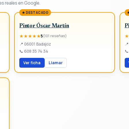
es reales en Google.
★ DESTACADO
Pintor Óscar Martín
P
★★★★★
★
5
(101 reseñas)
📍
06001 Badajoz
📍
📞
608 35 74 34
📞
Ver ficha
Llamar