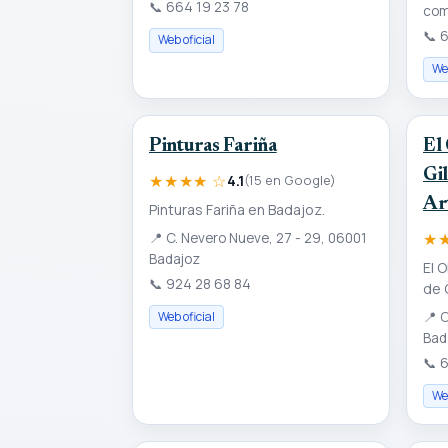
📞
664 19 23 78
com
📞
6
Web oficial
Web
Pinturas Fariña
El
Gi
★★★★ ☆
4.1
(15 en Google)
Art
Pinturas Fariña en Badajoz.
★
📍
C. Nevero Nueve, 27 - 29, 06001
Badajoz
El 
📞
924 28 68 84
de 
Web oficial
📍
C
Bad
📞
6
Web