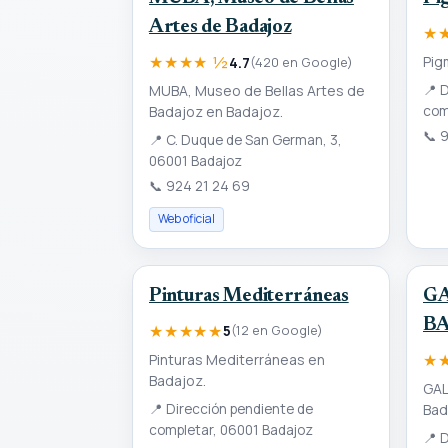
Artes de Badajoz
★
★★★★ ½
Pig
4.7
(420 en Google)
MUBA, Museo de Bellas Artes de
📍
D
Badajoz en Badajoz.
com
📞
9
📍
C. Duque de San German, 3,
06001 Badajoz
📞
924 21 24 69
Web oficial
Pinturas Mediterráneas
GA
B
★★★★★
5
(12 en Google)
★
Pinturas Mediterráneas en
Badajoz.
GAL
📍
Dirección pendiente de
Bad
completar, 06001 Badajoz
📍
D