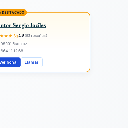
★ DESTACADO
intor Sergio Jociles
★★★ ½
4.8
(83 reseñas)
06001 Badajoz
664 11 12 68
Ver ficha
Llamar