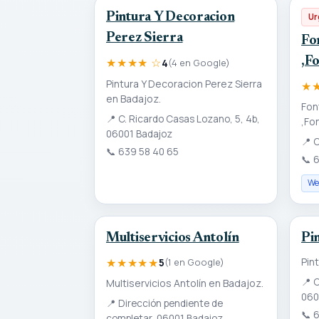
Pintura Y Decoracion
Ur
Perez Sierra
Fo
,F
★★★★ ☆
4
(4 en Google)
Pintura Y Decoracion Perez Sierra
★
en Badajoz.
Fon
📍
C. Ricardo Casas Lozano, 5, 4b,
,Fo
06001 Badajoz
📍
C
📞
639 58 40 65
📞
6
Web
Multiservicios Antolín
Pi
★★★★★
Pin
5
(1 en Google)
📍
C
Multiservicios Antolín en Badajoz.
060
📍
Dirección pendiente de
📞
6
completar, 06001 Badajoz