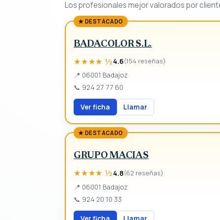
Los profesionales mejor valorados por client
★ DESTACADO
BADACOLOR S.L.
★★★★ ½
4.6
(154 reseñas)
📍
06001 Badajoz
📞
924 27 77 60
Ver ficha
Llamar
★ DESTACADO
GRUPO MACIAS
★★★★ ½
4.8
(62 reseñas)
📍
06001 Badajoz
📞
924 20 10 33
Ver ficha
Llamar