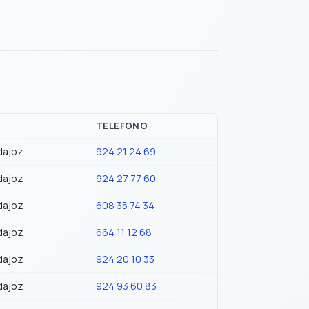
TELEFONO
dajoz
924 21 24 69
dajoz
924 27 77 60
dajoz
608 35 74 34
dajoz
664 11 12 68
dajoz
924 20 10 33
dajoz
924 93 60 83