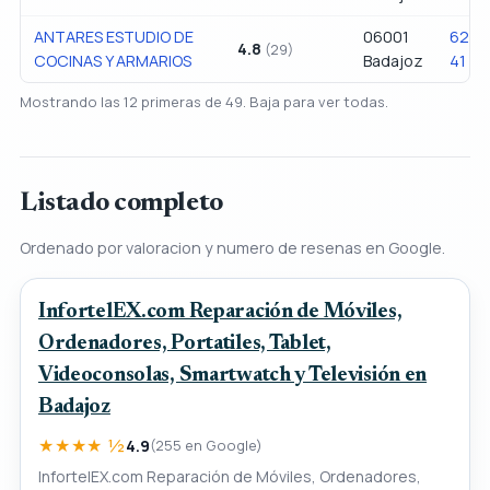
ANTARES ESTUDIO DE
06001
627 9
4.8
(29)
COCINAS Y ARMARIOS
Badajoz
41
Mostrando las 12 primeras de 49. Baja para ver todas.
Listado completo
Ordenado por valoracion y numero de resenas en Google.
InfortelEX.com Reparación de Móviles,
Ordenadores, Portatiles, Tablet,
Videoconsolas, Smartwatch y Televisión en
Badajoz
★★★★ ½
4.9
(255 en Google)
InfortelEX.com Reparación de Móviles, Ordenadores,