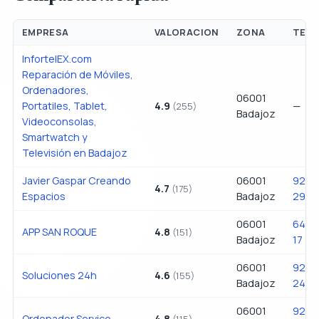
EMPRESA
VALORACION
ZONA
TEL
InfortelEX.com
Reparación de Móviles,
Ordenadores,
06001
Portatiles, Tablet,
4.9
—
(255)
Badajoz
Videoconsolas,
Smartwatch y
Televisión en Badajoz
Javier Gaspar Creando
06001
924 
4.7
(175)
Espacios
Badajoz
29
06001
642 
APP SAN ROQUE
4.8
(151)
Badajoz
17
06001
924 
Soluciones 24h
4.6
(155)
Badajoz
24
06001
924 
Ordenador Service
4.8
(115)