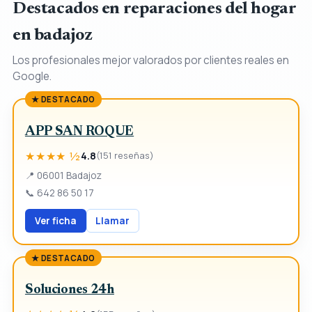
Destacados en reparaciones del hogar
en badajoz
Los profesionales mejor valorados por clientes reales en
Google.
★ DESTACADO
APP SAN ROQUE
★★★★ ½
4.8
(151 reseñas)
📍
06001 Badajoz
📞
642 86 50 17
Ver ficha
Llamar
★ DESTACADO
Soluciones 24h