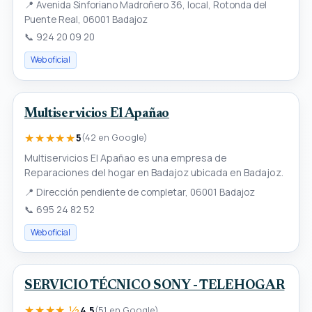
📍
Avenida Sinforiano Madroñero 36, local, Rotonda del
Puente Real, 06001 Badajoz
📞
924 20 09 20
Web oficial
Multiservicios El Apañao
★★★★★
5
(42 en Google)
Multiservicios El Apañao es una empresa de
Reparaciones del hogar en Badajoz ubicada en Badajoz.
📍
Dirección pendiente de completar, 06001 Badajoz
📞
695 24 82 52
Web oficial
SERVICIO TÉCNICO SONY - TELEHOGAR
★★★★ ½
4.5
(51 en Google)