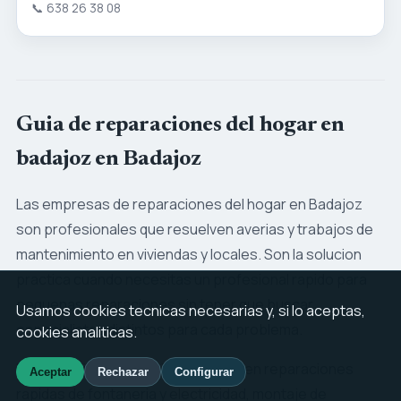
📞
638 26 38 08
Guia de reparaciones del hogar en
badajoz en Badajoz
Las empresas de reparaciones del hogar en Badajoz
son profesionales que resuelven averias y trabajos de
mantenimiento en viviendas y locales. Son la solucion
practica cuando necesitas un profesional rapido para
pequenas reparaciones sin tener que buscar
Usamos cookies tecnicas necesarias y, si lo aceptas,
especialistas distintos para cada problema.
cookies analiticas.
Los servicios mas habituales incluyen reparaciones
Aceptar
Rechazar
Configurar
rapidas de fontaneria y electricidad, montaje de