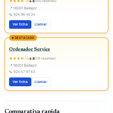
★★★★ ½
4.6
(155 reseñas)
📍
06001 Badajoz
📞
924 96 40 24
Ver ficha
Llamar
★ DESTACADO
Ordenador Service
★★★★ ½
4.8
(115 reseñas)
📍
06001 Badajoz
📞
924 47 97 63
Ver ficha
Llamar
Comparativa rapida