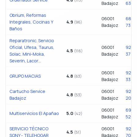
Badajoz
63
Obrium, Reformas
06001
687 
Integrales, Cocinas Y
4.9
(96)
Badajoz
73
Baños
Reparatronic. Servicio
Oficial, Ufesa, Taurus,
06001
924 
4.5
(116)
Solac, Mini-Moka,
Badajoz
37
Severin, Lacor…
06001
924 2
GRUPO MACIAS
4.8
(63)
Badajoz
33
Cartucho Service
06001
924 
4.8
(53)
Badajoz
Badajoz
20
06001
695 
Multiservicios El Apañao
5.0
(42)
Badajoz
52
SERVICIO TÉCNICO
06001
924 
4.5
(51)
SONY - TELEHOGAR
Badajoz
70