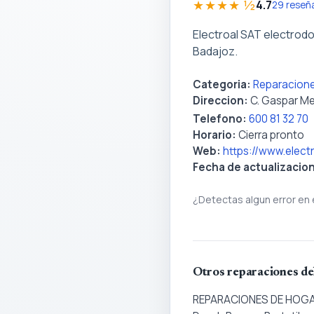
★★★★ ½
4.7
29 reseñ
Electroal SAT electrod
Badajoz.
Categoria:
Reparacione
Direccion:
C. Gaspar Me
Telefono:
600 81 32 70
Horario:
Cierra pronto
Web:
https://www.elect
Fecha de actualizacio
¿Detectas algun error en 
Otros reparaciones de
REPARACIONES DE HOG