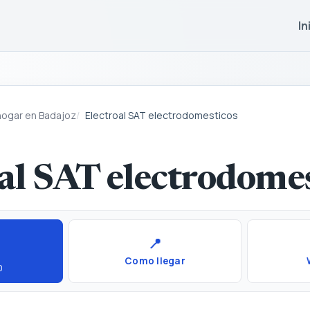
In
hogar en Badajoz
Electroal SAT electrodomesticos
al SAT electrodomes
📍
Como llegar
0