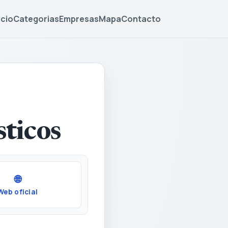
icio
Categorias
Empresas
Mapa
Contacto
ticos
🌐
Web oficial