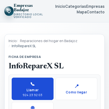
Empresas
Inicio
Categorias
Empresas
Badajoz
Mapa
Contacto
DIRECTORIO LOCAL
VERIFICADO
Inicio
Reparaciones del hogar en Badajoz
InfoRepareX SL
FICHA DE EMPRESA
InfoRepareX SL
📞
📍
Llamar
Como llegar
924 23 92 03
🌐