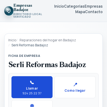
Empresas
Inicio
Categorias
Empresas
Badajoz
Mapa
Contacto
DIRECTORIO LOCAL
VERIFICADO
Inicio
Reparaciones del hogar en Badajoz
Serli Reformas Badajoz
FICHA DE EMPRESA
Serli Reformas Badajoz
📞
📍
Llamar
Como llegar
924 25 22 37
🌐