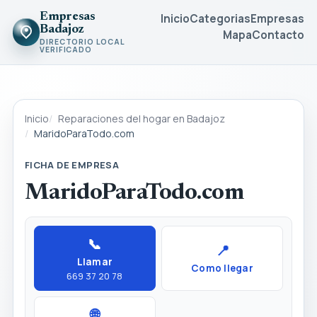
Empresas
Inicio
Categorias
Empresas
Badajoz
Mapa
Contacto
DIRECTORIO LOCAL
VERIFICADO
Inicio
Reparaciones del hogar en Badajoz
MaridoParaTodo.com
FICHA DE EMPRESA
MaridoParaTodo.com
📞
📍
Llamar
Como llegar
669 37 20 78
🌐