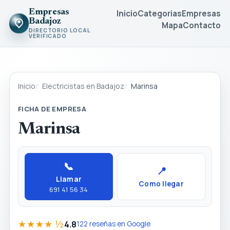
Empresas
Inicio
Categorias
Empresas
Badajoz
Mapa
Contacto
DIRECTORIO LOCAL
VERIFICADO
Inicio
Electricistas en Badajoz
Marinsa
FICHA DE EMPRESA
Marinsa
📞
📍
Llamar
Como llegar
691 41 56 34
★★★★ ½
4.8
122 reseñas en Google