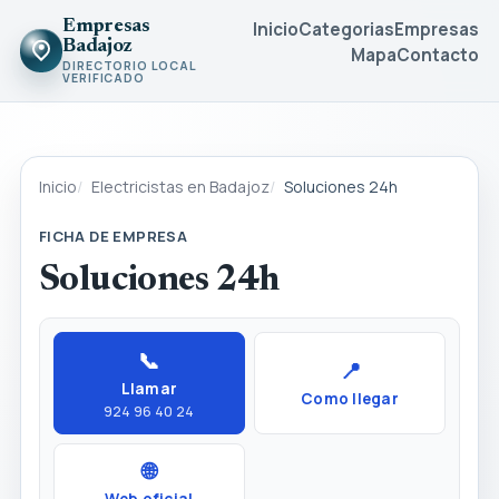
Empresas
Inicio
Categorias
Empresas
Badajoz
Mapa
Contacto
DIRECTORIO LOCAL
VERIFICADO
Inicio
Electricistas en Badajoz
Soluciones 24h
FICHA DE EMPRESA
Soluciones 24h
📞
📍
Llamar
Como llegar
924 96 40 24
🌐