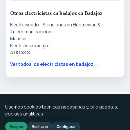
Otros electricistas en badajoz en Badajoz
Electropicado - Soluciones en Electricidad &
Telecomunicaciones
Marinsa
Electricista badajoz
ATIGAS S.L.
Ver todos los electricistas en badajoz →
empresasbadajoz.com · Directorio local de Badajoz
Usamos cookies tecnicas necesarias y, si lo aceptas,
Creado por Ricardo Cruzate Muñoz ·
cookies analiticas.
seobadajoz@gmail.com
·
LinkedIn
Aviso legal
Privacidad
Cookies
Configurar cookies
Aceptar
Rechazar
Configurar