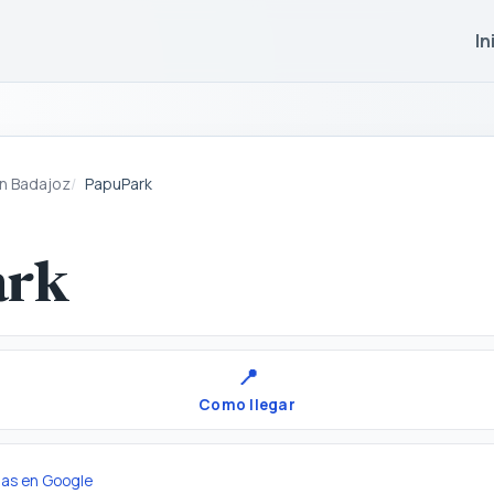
In
en Badajoz
PapuPark
ark
📍
Como llegar
ñas en Google