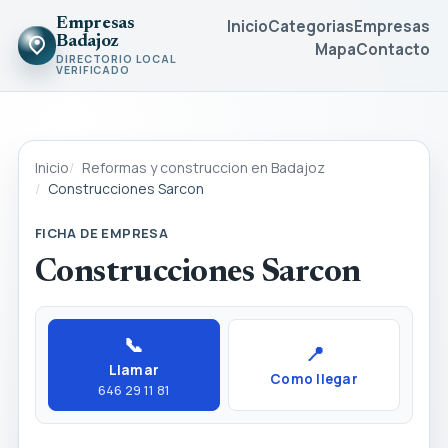
Empresas
Inicio
Categorias
Empresas
Badajoz
Mapa
Contacto
DIRECTORIO LOCAL
VERIFICADO
Inicio
Reformas y construccion en Badajoz
Construcciones Sarcon
FICHA DE EMPRESA
Construcciones Sarcon
📞
📍
Llamar
Como llegar
646 29 11 81