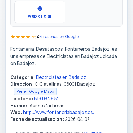
🌐
Web oficial
★★★★ ☆
4
4 reseñas en Google
Fontanería ,Desatascos ,Fontaneros.Badajoz. es
una empresa de Electricistas en Badajoz ubicada
en Badajoz.
Categoria:
Electricistas en Badajoz
Direccion:
C. Clavellinas, 06001 Badajoz
Ver en Google Maps
Telefono:
619 03 26 52
Horario:
Abierto 24 horas
Web:
http://www.fontaneriabadajoz.es/
Fecha de actualizacion:
2026-04-07
¿Detectas algun error en esta ficha?
Solicita su