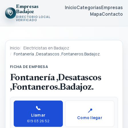
Empresas
Inicio
Categorias
Empresas
Badajoz
Mapa
Contacto
DIRECTORIO LOCAL
VERIFICADO
Inicio
Electricistas en Badajoz
Fontanería ,Desatascos ,Fontaneros.Badajoz.
FICHA DE EMPRESA
Fontanería ,Desatascos
,Fontaneros.Badajoz.
📞
📍
Llamar
Como llegar
619 03 26 52