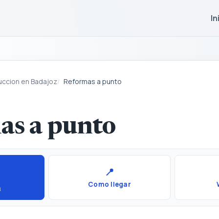
In
uccion en Badajoz
Reformas a punto
as a punto
📍
Como llegar
8