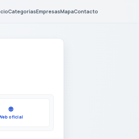
icio
Categorias
Empresas
Mapa
Contacto
🌐
Web oficial