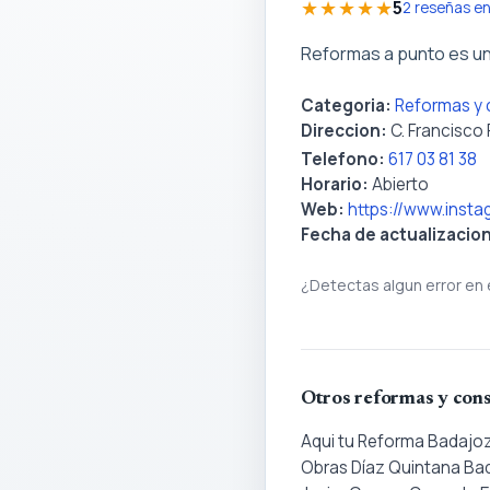
★★★★★
5
2 reseñas e
Reformas a punto es un
Categoria:
Reformas y 
Direccion:
C. Francisco 
Telefono:
617 03 81 38
Horario:
Abierto
Web:
https://www.ins
Fecha de actualizacio
¿Detectas algun error en 
Otros reformas y cons
Aqui tu Reforma Badajo
Obras Díaz Quintana Ba