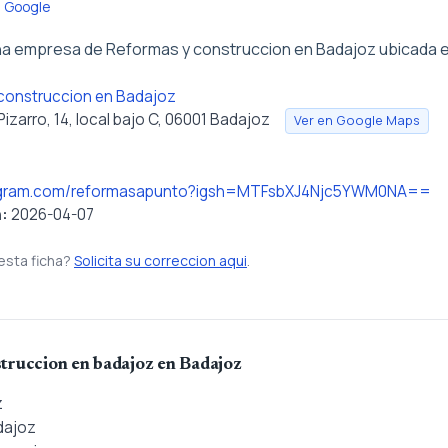
n Google
a empresa de Reformas y construccion en Badajoz ubicada e
construccion en Badajoz
Pizarro, 14, local bajo C, 06001 Badajoz
Ver en Google Maps
tagram.com/reformasapunto?igsh=MTFsbXJ4Njc5YWM0NA==
n:
2026-04-07
esta ficha?
Solicita su correccion aqui
.
truccion en badajoz en Badajoz
z
dajoz